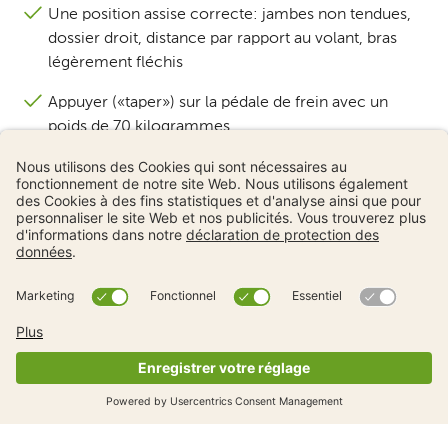
Une position assise correcte: jambes non tendues,
dossier droit, distance par rapport au volant, bras
légèrement fléchis
Appuyer («taper») sur la pédale de frein avec un
poids de 70 kilogrammes
Économise sur le cours
anti-dérapage et apprends
gratuitement !
Le cours 2 phases est obligatoire après l’examen
pratique. Le TCS Sociétariat Jeune te fait économiser
jusqu’à CHF 100.– sur le cours et te donne accès à
l’appli TCS Theorie24 gratuitement pendant un an.