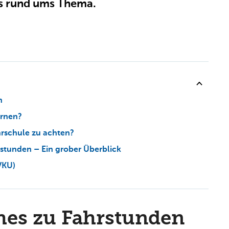
pps rund ums Thema.
n
ernen?
ahrschule zu achten?
rstunden – Ein grober Überblick
VKU)
hes zu Fahrstunden