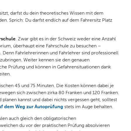
itzt, darfst du dein theoretisches Wissen mit dem
den. Sprich: Du darfst endlich auf dem Fahrersitz Platz
rschule
. Zwar gibt es in der Schweiz weder eine Anzahl
torium, überhaupt eine Fahrschule zu besuchen –
. Denn Fahrlehrerinnen und Fahrlehrer sind professionell
eizubringen. Weiter kennen sie den genauen
sche Prüfung und können in Gefahrensituationen dank
eiten.
ischen 45 und 75 Minuten. Die Kosten können dabei je
bewegen sich zwischen zirka 80 Franken und 120 Franken.
planen kannst und dabei nichts vergessen geht, solltest
uf dem Weg zur Autoprüfung
stets im Auge behalten.
len auch gleich den obligatorischen
 welchen du vor der praktischen Prüfung absolvieren