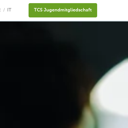
R
IT
TCS Jugendmitgliedschaft