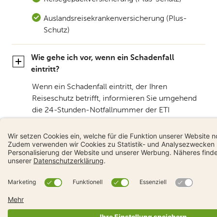
Auslandsreisekrankenversicherung (Plus-
Schutz)
Wie gehe ich vor, wenn ein Schadenfall
eintritt?
Wenn ein Schadenfall eintritt, der Ihren
Reiseschutz betrifft, informieren Sie umgehend
die 24-Stunden-Notfallnummer der ETI
Einsatzzentrale unter: Tel
+41 58 827 22 20
.
Hier werden wir Ihr Anliegen entgegennehmen,
die nötigen Schritte einleiten und Sie
bestmöglich unterstützen.
Kann ich den TCS ETI Schutzbrief auch ohne
TCS-Mitgliedschaft beziehen?