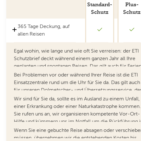
Standard-
Plus-
Schutz
Schutz
365 Tage Deckung, auf
allen Reisen
24-Stunden-Notfall- und
Egal wohin, wie lange und wie oft Sie verreisen: der ETI
Dolmetscherservice
Schutzbrief deckt während einem ganzen Jahr all Ihre
geplanten und spontanen Reisen. Das gilt auch für Ferien
die Sie beim Abschluss des ETI schon gebucht haben.
Medizinische Hilfe,
Bei Problemen vor oder während Ihrer Reise ist die ETI
Der Ganzjahres-Reiseschutz lohnt sich so gegenüber
Rücktransport
Einsatzzentrale rund um die Uhr für Sie da. Das gilt auch
Einzelversicherungen oftmals schon ab zwei kurzen
für unseren Dolmetscher- und Übersetzungsservice, de
Reisen.
Ihnen bei Sprachproblemen kostenlos weiterhilft.
Übernahme
Wir sind für Sie da, sollte es im Ausland zu einem Unfall,
Selbstbehalt
Ohne
Annullierungskosten, bis
einer Erkrankung oder einer Naturkatastrophe kommen.
CHF 200.-
Selbstbeha
Mehr erfahren
CHF 120'000.-
Sie rufen uns an, wir organisieren kompetente Vor-Ort-
Hilfe und kümmern uns im Notfall um die Rückführung i
die Schweiz.
Pannenhilfe im Ausland
Wenn Sie eine gebuchte Reise absagen oder verschiebe
müssen, übernehmen wir die entstehenden Kosten bis