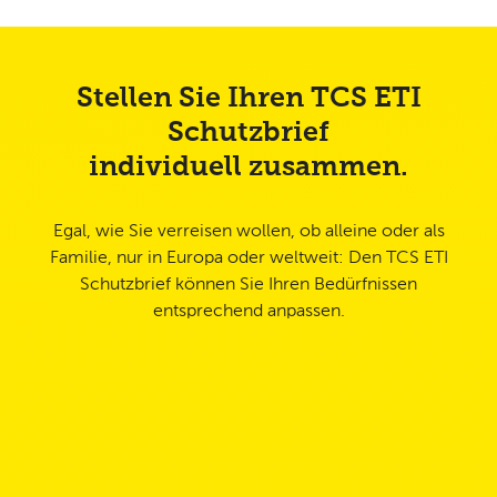
müssen.
Dies gilt auch wenn Ihre Begleitperson ausfällt,
Stellen Sie Ihren TCS ETI
bei familiären und geschäftlichen Notfällen.
Schutzbrief
Auch für Ferien in der Schweiz und bereits
individuell zusammen.
gebuchte Ferien gültig.
Egal, wie Sie verreisen wollen, ob alleine oder als
Familie, nur in Europa oder weltweit: Den TCS ETI
Schutzbrief können Sie Ihren Bedürfnissen
entsprechend anpassen.
Wohin reisen
Wen schützen
Plus-Schutz
Zusammenfass
Sie?
Sie?