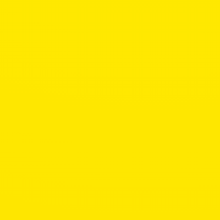
Ja, ich will
Nein, ich verzichte
Ihr umfassender Reiseschutz
Der beliebteste Reiseschutz der Schweiz ist exklusiv für T
Benötigen Sie noch eine TCS Mitgliedschaft?
Ja
Nein
Welche Mitgliedschaft möchten Sie hinzufügen?
Ohne Pannenhilfe in der Schweiz