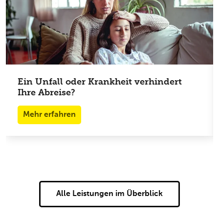
Wir übernehmen Ihre Annullierungskosten, wenn
Sie Ihre Ferien absagen oder verschieben
müssen.
Dies gilt auch wenn Ihre Begleitperson ausfällt,
bei familiären und geschäftlichen Notfällen.
Ein Unfall oder Krankheit verhindert
Ihre Abreise?
Auch für Ferien in der Schweiz und bereits
gebuchte Ferien gültig.
Mehr erfahren
Alle Leistungen im Überblick
Wir übernehmen Ihre Annullierungskosten, wenn
Sie Ihre Ferien absagen oder verschieben