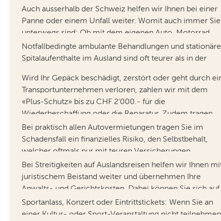
Mehr erfahren
CHF 120‘000.-. Nicht nur im Ausland, auch für Ferien in
Heilungskosten im
Auch ausserhalb der Schweiz helfen wir Ihnen bei einer
der Schweiz.
Ausland, unbegrenzt
Panne oder einem Unfall weiter. Womit auch immer Sie
unterwegs sind: Ob mit dem eigenen Auto, Motorrad
Mehr erfahren
Selbstbeha
oder einem gemieteten Fahrzeug. Im Notfall sind wir für
Reisegepäckversicherung
Notfallbedingte ambulante Behandlungen und stationäre
CHF 200.
Sie da.
Spitalaufenthalte im Ausland sind oft teurer als in der
Schweiz. Und die obligatorische Kranken- und
Mehr erfahren
Übernahme / Reduktion
Wird Ihr Gepäck beschädigt, zerstört oder geht durch ei
Unfallversicherung übernimmt Behandlungskosten im
Selbstbehalt
Ohne
Selbstbehalt bei
Transportunternehmen verloren, zahlen wir mit dem
Ausland nur bis zu einem beschränkten Betrag. Mit dem
CHF 500.-
Selbstbeha
Mietfahrzeugen
«Plus-Schutz» bis zu CHF 2‘000.- für die
«Plus-Schutz» übernehmen wir sämtliche nicht
Wiederbeschaffung oder die Reparatur. Zudem tragen
gedeckten Heilungskosten für Sie und schützen Sie vor
wir die Kosten für notwendige Hygieneartikel und
Reiserechtsschutz im
Bei praktisch allen Autovermietungen tragen Sie im
möglichen extremen finanziellen Folgen.
Ersatzkleidung, wenn Ihr Gepäck stark verspätet am Ziel
Ausland
Schadensfall ein finanzielles Risiko, den Selbstbehalt,
Mehr erfahren
ankommt.
welcher oftmals nur mit teuren Versicherungen
ausgeschlossen werden kann. Diese Kosten können Sie
Ticket-Rückerstattung für
Bei Streitigkeiten auf Auslandsreisen helfen wir Ihnen mi
Mehr erfahren
sich mit dem ETI sparen. Denn im Schadensfall
Veranstaltungen
juristischem Beistand weiter und übernehmen Ihre
übernehmen wir für Sie diesen Selbstbehalt bis CHF
Anwalts- und Gerichtskosten. Dabei können Sie sich auf
1‘500.-.
die Unterstützung von unseren 80 eigenen Anwältinnen
Home Assistance
Sportanlass, Konzert oder Eintrittstickets: Wenn Sie an
und Juristen verlassen.
einer Kultur- oder Sport-Veranstaltung nicht teilnehmen
Mehr erfahren