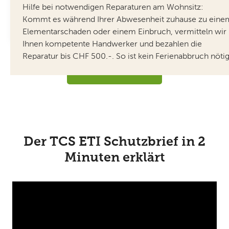
können, weil Sie erkrankt oder verunfallt sind, erstatten
Hilfe bei notwendigen Reparaturen am Wohnsitz:
Mehr erfahren
wir Ihnen die Ticketkosten. Das gilt für Events in der
Kommt es während Ihrer Abwesenheit zuhause zu eine
Schweiz und im Ausland.
Elementarschaden oder einem Einbruch, vermitteln wir
Ihnen kompetente Handwerker und bezahlen die
Mehr erfahren
Reparatur bis CHF 500.-. So ist kein Ferienabbruch nötig
Jetzt absichern
Der TCS ETI Schutzbrief in 2
Minuten erklärt