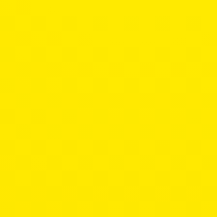
Möchten Sie noch mehr Schutz auf allen R
Mit dem TCS ETI Schutzbrief Plus profitieren Sie zusätzlic
weiteren Leistungen:
Übernahme der Heilungskosten im Ausland mit unbegren
Deckungssumme
Reisegepäckversicherung bei Beschädigung, Zerstörung o
CHF 2´000.–
Kein Selbstbehalt bei Annullationskosten
Übernahme des Selbstbehalts bei Mitfahrzeugen im Schad
Alle zusätzlichen Leistungen im Detail